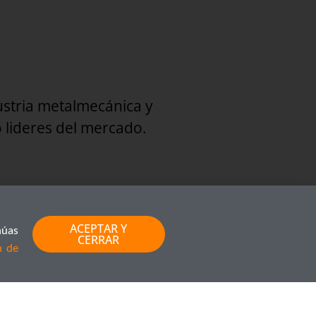
stria metalmecánica y
 lideres del mercado.
ACEPTAR Y
núas
CERRAR
n de