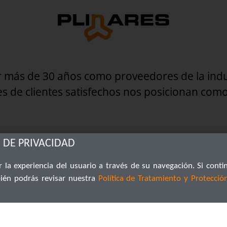
r más de 30 años como proveedores de la indu
es de clientes satisfechos nos posicionan como
 DE PRIVACIDAD
 la experiencia del usuario a través de su navegación. Si conti
Calle 13 # 27 – 90 Paloquemao
Bogotá – Colombia
ién podrás revisar nuestra
Política de Tratamiento y Protecció
318 661 80 16
/
316 018 88 05
/
310 884 14 14
/
316 018 88 07
Horario de Atención Lunes a Viernes de 8:30 a.m. a 5:00 p.m.