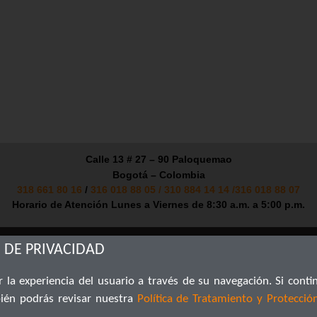
Calle 13 # 27 – 90 Paloquemao
Bogotá – Colombia
318 661 80 16
/
316 018 88 05
/
310 884 14 14
/
316 018 88 07
Horario de Atención Lunes a Viernes de 8:30 a.m. a 5:00 p.m.
 DE PRIVACIDAD
© 2019 Plinares S.A.S – Todos los derechos reservados
 la experiencia del usuario a través de su navegación. Si conti
Política de Privacidad
Aviso Legal
ién podrás revisar nuestra
Política de Tratamiento y Protecció