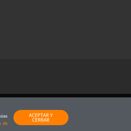
ACEPTAR Y
núas
CERRAR
n de