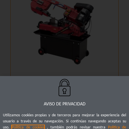
MÁQUINA SINFÍN GW5018 WA
Cotizar
AVISO DE PRIVACIDAD
Utilizamos cookies propias y de terceros para mejorar la experiencia del
usuario a través de su navegación. Si continúas navegando aceptas su
© 2019 Plinares S.A.S – Todos los derechos reservados
uso.
Política de cookies
, también podrás revisar nuestra
Política de